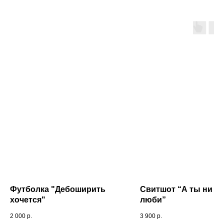
Футболка "Дебоширить
Свитшот “А ты ни за
хочется"
люби”
2 000
р.
3 900
р.